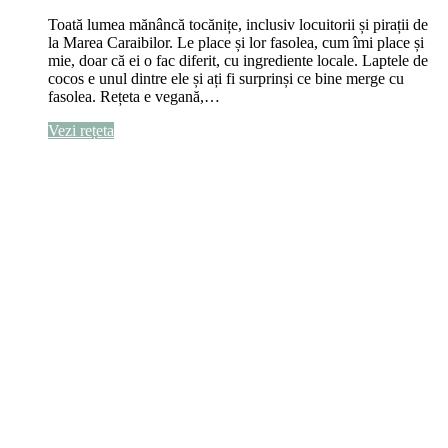
Toată lumea mănâncă tocănițe, inclusiv locuitorii și pirații de
la Marea Caraibilor. Le place și lor fasolea, cum îmi place și
mie, doar că ei o fac diferit, cu ingrediente locale. Laptele de
cocos e unul dintre ele și ați fi surprinși ce bine merge cu
fasolea. Rețeta e vegană,…
Vezi rețeta