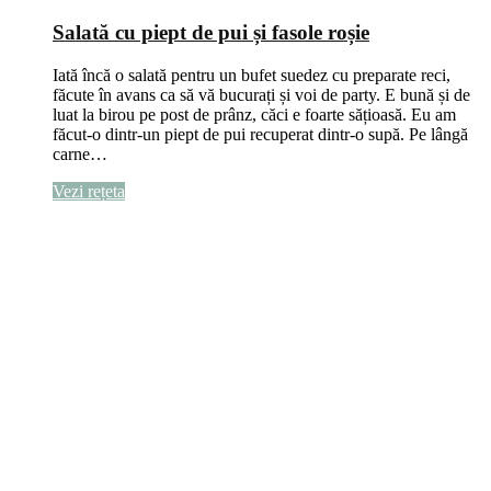
Salată cu piept de pui și fasole roșie
Iată încă o salată pentru un bufet suedez cu preparate reci,
făcute în avans ca să vă bucurați și voi de party. E bună și de
luat la birou pe post de prânz, căci e foarte sățioasă. Eu am
făcut-o dintr-un piept de pui recuperat dintr-o supă. Pe lângă
carne…
Vezi rețeta