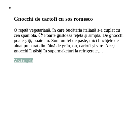
Gnocchi de cartofi cu sos romesco
O rețetă vegetariană, în care bucătăria italiană s-a cuplat cu
cea spaniolă. 🙂 Foarte gustoasă rețeta și simplă. De gnocchi
poate știți, poate nu. Sunt un fel de paste, mici bucățele de
aluat preparat din făină de grâu, ou, cartofi și sare. Acești
gnocchi îi găsiți în supermaketuri la refrigerate,…
Vezi rețeta