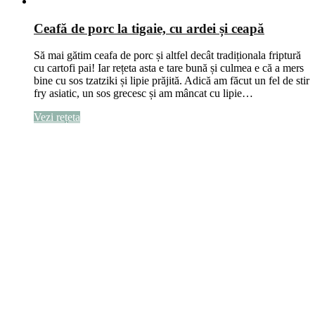
Ceafă de porc la tigaie, cu ardei și ceapă
Să mai gătim ceafa de porc și altfel decât tradiționala friptură
cu cartofi pai! Iar rețeta asta e tare bună și culmea e că a mers
bine cu sos tzatziki și lipie prăjită. Adică am făcut un fel de stir
fry asiatic, un sos grecesc și am mâncat cu lipie…
Vezi rețeta