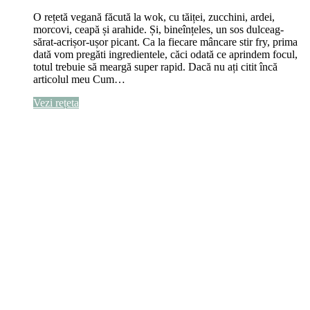
O rețetă vegană făcută la wok, cu tăiței, zucchini, ardei,
morcovi, ceapă și arahide. Și, bineînțeles, un sos dulceag-
sărat-acrișor-ușor picant. Ca la fiecare mâncare stir fry, prima
dată vom pregăti ingredientele, căci odată ce aprindem focul,
totul trebuie să meargă super rapid. Dacă nu ați citit încă
articolul meu Cum…
Vezi rețeta