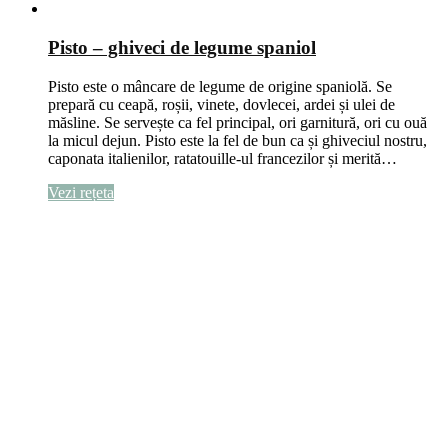
Pisto – ghiveci de legume spaniol
Pisto este o mâncare de legume de origine spaniolă. Se
prepară cu ceapă, roșii, vinete, dovlecei, ardei și ulei de
măsline. Se servește ca fel principal, ori garnitură, ori cu ouă
la micul dejun. Pisto este la fel de bun ca și ghiveciul nostru,
caponata italienilor, ratatouille-ul francezilor și merită…
Vezi rețeta