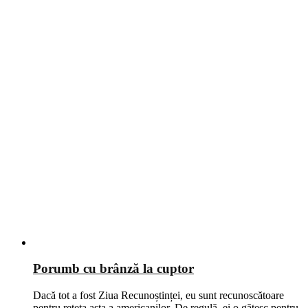
Porumb cu brânză la cuptor
Dacă tot a fost Ziua Recunoștinței, eu sunt recunoscătoare
pentru rețeta asta a americanilor. De regulă, ei o gătesc pentru