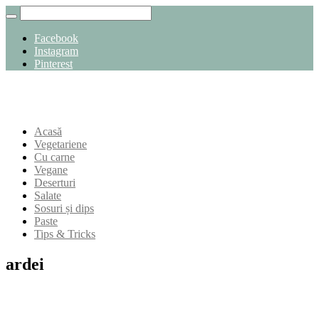
Facebook
Instagram
Pinterest
Acasă
Vegetariene
Cu carne
Vegane
Deserturi
Salate
Sosuri și dips
Paste
Tips & Tricks
ardei