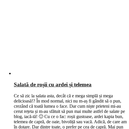
Salată de roșii cu ardei și telemea
Ce să zic la salata asta, decât că e mega simplă și mega
delicioasă!? În mod normal, nici nu m-aș fi gândit să o pun,
crezând că toată lumea o face. Dar cum niște prieteni mi-au
cerut rețeta și m-au sfătuit să pun mai multe astfel de salate pe
blog, iacă-tă! 🙂 Cu ce o fac: roșii gustoase, ardei kapia bun,
telemea de capră, de oaie, bivoliță sau vacă. Adică, de care am
în dotare. Dar dintre toate, o prefer pe cea de capră. Mai pun