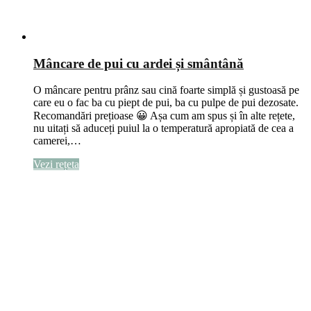
Mâncare de pui cu ardei și smântână
O mâncare pentru prânz sau cină foarte simplă și gustoasă pe
care eu o fac ba cu piept de pui, ba cu pulpe de pui dezosate.
Recomandări prețioase 😀 Așa cum am spus și în alte rețete,
nu uitați să aduceți puiul la o temperatură apropiată de cea a
camerei,…
Vezi rețeta