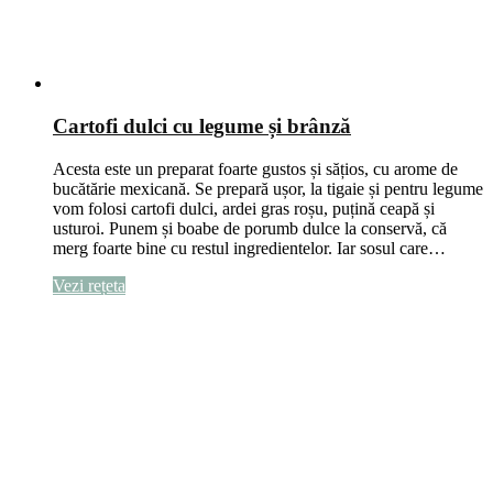
Cartofi dulci cu legume și brânză
Acesta este un preparat foarte gustos și sățios, cu arome de
bucătărie mexicană. Se prepară ușor, la tigaie și pentru legume
vom folosi cartofi dulci, ardei gras roșu, puțină ceapă și
usturoi. Punem și boabe de porumb dulce la conservă, că
merg foarte bine cu restul ingredientelor. Iar sosul care…
Vezi rețeta