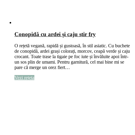
Conopidă cu ardei și caju stir fry
O rețetă vegană, rapidă și gustoasă, în stil asiatic. Cu buchete
de conopidă, ardei grași colorați, morcov, ceapă verde și caju
crocant. Toate trase la tigaie pe foc iute și învăluite apoi într-
un sos plin de umami. Pentru garnitură, cel mai bine mi se
pare că merge un orez fiert…
Vezi rețeta