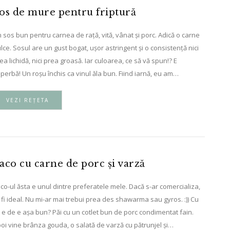
os de mure pentru friptură
 sos bun pentru carnea de rață, vită, vânat și porc. Adică o carne
lce. Sosul are un gust bogat, ușor astringent și o consistență nici
ea lichidă, nici prea groasă. Iar culoarea, ce să vă spun!? E
perbă! Un roșu închis ca vinul ăla bun. Fiind iarnă, eu am…
VEZI REȚETA
aco cu carne de porc și varză
co-ul ăsta e unul dintre preferatele mele. Dacă s-ar comercializa,
 fi ideal. Nu mi-ar mai trebui prea des shawarma sau gyros. :)) Cu
 e de e așa bun? Păi cu un cotlet bun de porc condimentat fain.
oi vine brânza gouda, o salată de varză cu pătrunjel și…