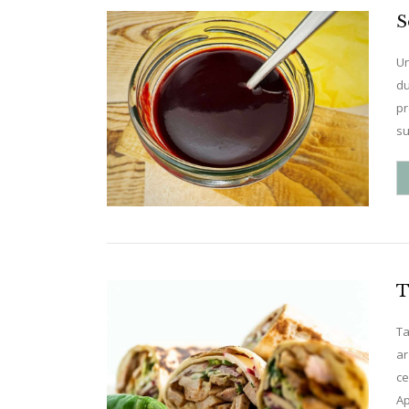
S
Un
du
pr
su
T
Ta
ar
ce
Ap