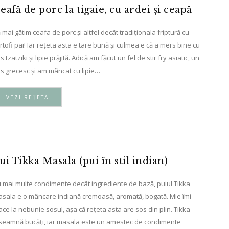
eafă de porc la tigaie, cu ardei și ceapă
 mai gătim ceafa de porc și altfel decât tradiționala friptură cu
rtofi pai! Iar rețeta asta e tare bună și culmea e că a mers bine cu
s tzatziki și lipie prăjită. Adică am făcut un fel de stir fry asiatic, un
s grecesc și am mâncat cu lipie…
VEZI REȚETA
ui Tikka Masala (pui în stil indian)
 mai multe condimente decât ingrediente de bază, puiul Tikka
sala e o mâncare indiană cremoasă, aromată, bogată. Mie îmi
ace la nebunie sosul, așa că rețeta asta are sos din plin. Tikka
seamnă bucăți, iar masala este un amestec de condimente