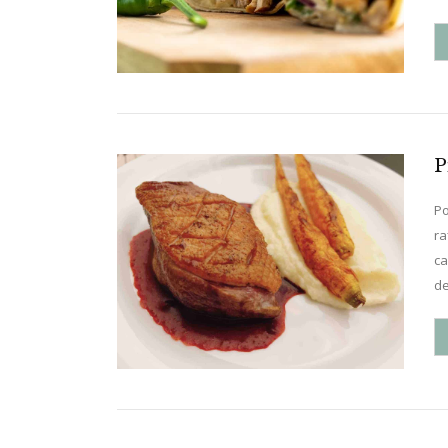
P
Po
ra
ca
de