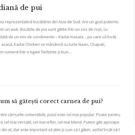
diană de pui
i reprezentativă bucătăriei din Asia de Sud. Are un gust puternic
tr-un wok. Bucățile de pui sunt gătite într-un sos de roșii, cu
e dată de un mix de condimente – Kadai masala -, pe care vă învăț
ui acasă, Kadai Chicken se mănâncă cu turte Naan, Chapati,
m rumenit într-o tigaie fierbinte și bun…
um să gătești corect carnea de pui?
ntre cărnurile comestibile, puiul este cel mai popular. Poate pentru
 e cel mai versatil, cel mai ieftin, cel mai blend. Putem găti aproape
t din el, dar este important să știm și cum să-l gătim, astfel încât să-l