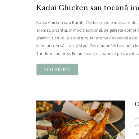
Kadai Chicken sau tocană in
Kadai Chicken sau Karahi Chicken este o mâncare de pu
aromat, picant și, în mod tradițional, se gătește domol în
ghimbir, usturoi și ardei iute. Iar aroma deosebită est
imediat cum să-l faceți și voi. Recomandări: La mama l
Tandoor sau orez. Eu am luat lipii libaneze pe care le-a
VEZI REȚETA
C
Di
că
to