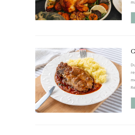
mâ
C
Du
re
me
Re