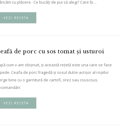
ncăm cu plăcere. Ce bucăți de pui să alegi? Care îți…
VEZI REȚETA
eafă de porc cu sos tomat și usturoi
pă cum v-am obișnuit, și această rețetă este una care se face
pede. Ceafa de porc fragedă și sosul dulce-acrișor al roșiilor
rge bine cu o garnitură de cartofi, orez sau couscous.
comandări:
VEZI REȚETA