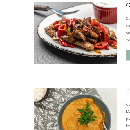
C
Să
ca
so
so
P
Cu
Ma
pl
în