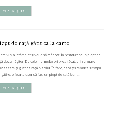
VEZI REȚETA
iept de rață gătit ca la carte
ate vi s-a întâmplat și vouă să mâncați la restaurant un piept de
ță dezamăgitor. De cele mai multe ori prea făcut, prin urmare
rnea tare și gust de rață pierdut. În fapt, dacă știi tehnica și timpii
 gătire, e foarte ușor să faci un piept de rață bun.…
VEZI REȚETA