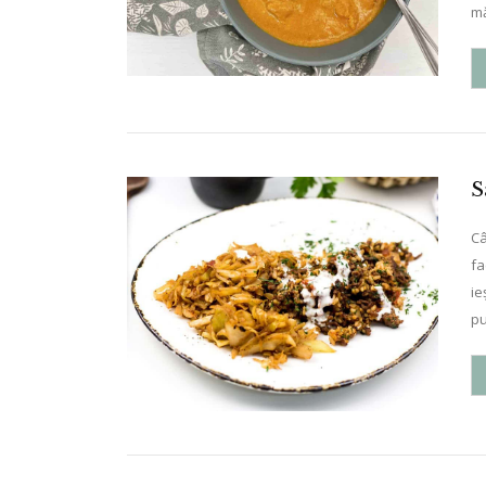
mă
S
Câ
fa
ie
pu