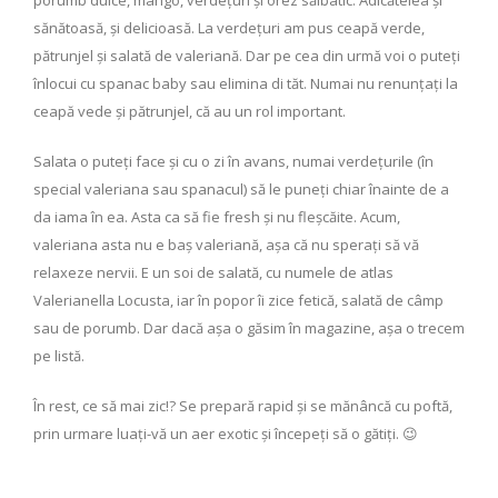
porumb dulce, mango, verdețuri și orez sălbatic. Adicătelea și
sănătoasă, și delicioasă. La verdețuri am pus ceapă verde,
pătrunjel și salată de valeriană. Dar pe cea din urmă voi o puteți
înlocui cu spanac baby sau elimina di tăt. Numai nu renunțați la
ceapă vede și pătrunjel, că au un rol important.
Salata o puteți face și cu o zi în avans, numai verdețurile (în
special valeriana sau spanacul) să le puneți chiar înainte de a
da iama în ea. Asta ca să fie fresh și nu fleșcăite. Acum,
valeriana asta nu e baș valeriană, așa că nu sperați să vă
relaxeze nervii. E un soi de salată, cu numele de atlas
Valerianella Locusta, iar în popor îi zice fetică, salată de câmp
sau de porumb. Dar dacă așa o găsim în magazine, așa o trecem
pe listă.
În rest, ce să mai zic!? Se prepară rapid și se mănâncă cu poftă,
prin urmare luați-vă un aer exotic și începeți să o gătiți. 😉