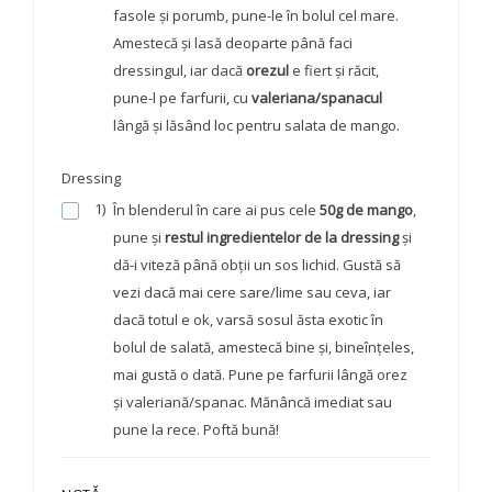
fasole și porumb, pune-le în bolul cel mare.
Amestecă și lasă deoparte până faci
dressingul, iar dacă
orezul
e fiert și răcit,
pune-l pe farfurii, cu
valeriana/spanacul
lângă și lăsând loc pentru salata de mango.
Dressing
1)
În blenderul în care ai pus cele
50g de mango
,
pune și
restul ingredientelor de la dressing
și
dă-i viteză până obții un sos lichid. Gustă să
vezi dacă mai cere sare/lime sau ceva, iar
dacă totul e ok, varsă sosul ăsta exotic în
bolul de salată, amestecă bine și, bineînțeles,
mai gustă o dată. Pune pe farfurii lângă orez
și valeriană/spanac. Mănâncă imediat sau
pune la rece. Poftă bună!