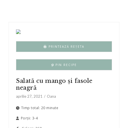
PRINTEAZĂ REȚETA
PIN RECIPE
Salată cu mango și fasole
neagră
aprilie 27, 2021
Oana
Timp total:
20 minute
Porții:
3-4