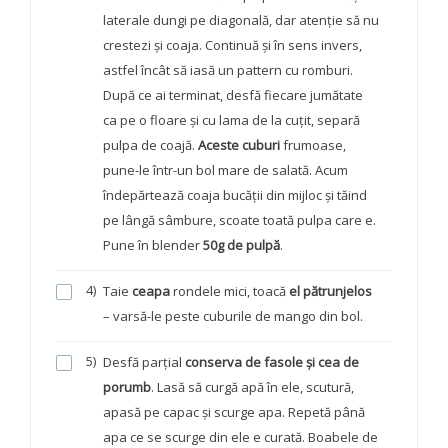
laterale dungi pe diagonală, dar atenție să nu
crestezi și coaja. Continuă și în sens invers,
astfel încât să iasă un pattern cu romburi.
După ce ai terminat, desfă fiecare jumătate
ca pe o floare și cu lama de la cuțit, separă
pulpa de coajă.
Aceste cuburi
frumoase,
pune-le într-un bol mare de salată. Acum
îndepărtează coaja bucății din mijloc și tăind
pe lângă sâmbure, scoate toată pulpa care e.
Pune în blender
50g de pulpă
.
4)
Taie
ceapa
rondele mici, toacă
el pătrunjelos
– varsă-le peste cuburile de mango din bol.
5)
Desfă parțial
conserva de fasole și cea de
porumb
. Lasă să curgă apă în ele, scutură,
apasă pe capac și scurge apa. Repetă până
apa ce se scurge din ele e curată. Boabele de