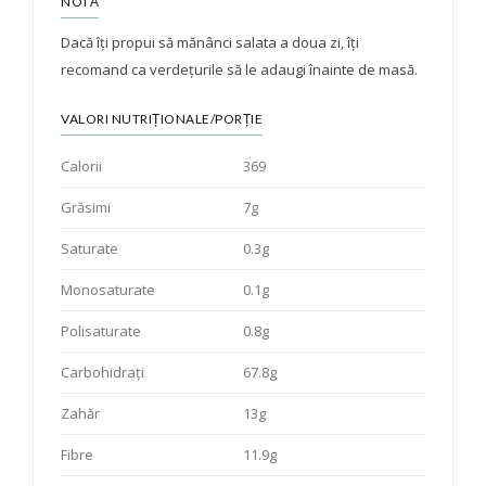
NOTĂ
Dacă îți propui să mănânci salata a doua zi, îți
recomand ca verdețurile să le adaugi înainte de masă.
VALORI NUTRIȚIONALE/PORȚIE
Calorii
369
Grăsimi
7g
Saturate
0.3g
Monosaturate
0.1g
Polisaturate
0.8g
Carbohidrați
67.8g
Zahăr
13g
Fibre
11.9g