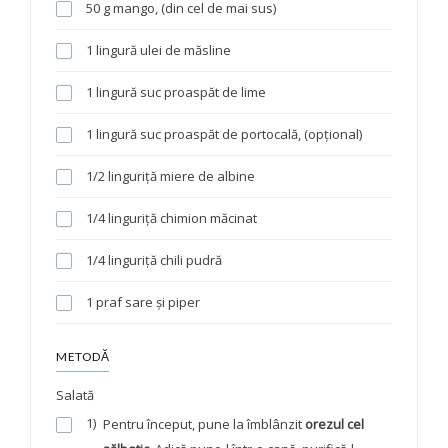
50 g mango, (din cel de mai sus)
1 lingură ulei de măsline
1 lingură suc proaspăt de lime
1 lingură suc proaspăt de portocală, (opțional)
1/2 linguriță miere de albine
1/4 linguriță chimion măcinat
1/4 linguriță chili pudră
1 praf sare și piper
METODĂ
Salată
1)
Pentru început, pune la îmblânzit
orezul cel