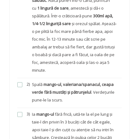
sălbatic
. Adică pune-l într-o cană, purifică-l
cu
1 lingură de sare
, amestecă și dă-i o
spălătură. Într-o crăticioară pune
300ml apă,
1/4-1/2 linguriță sare
și orezul spălat. Așează-
o pe plită la foc mare până fierbe apa, apoi
foc mic. În 12-13 minute sau cât scrie pe
ambalaj ar trebui să fie fiert, dar gustă totuși
o boabă și dacă pare a fi făcut, ia oala de pe
foc, amestecă, acoperă oala și las-o așa 5
minute.
2)
Spală
mango-ul, valeriana/spanacul, ceapa
verde fără mustăți și pătrunjelul
. Verdețurile
pune-le la scurs.
3)
Ia
mango-ul
fără frică, uită-te la el pe lung și
taie-l din priviri în 3 bucăți cât de cât egale,
apoi taie-l și din cuțit cu atenție să nu intri în
sâmbure. Crestează în pulpa celor 2 bucăți