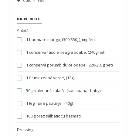
Calorii:
369
INGREDIENTE
Salată
1 buc mare mango, (300-350g), împărțit
1 conservă fasole neagră boabe, (240g net)
1 conservă porumb dulce boabe, (220-285g net)
1 fir mic ceapă verde, (12g)
50 g valeriană salată , (sau spanac baby)
1 leg mare pătrunjel, (40g)
100 g orez sălbatic cu basmati
Dressing