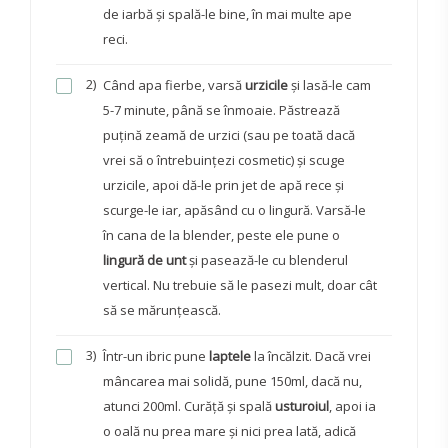
de iarbă și spală-le bine, în mai multe ape
reci.
2)
Când apa fierbe, varsă
urzicile
și lasă-le cam
5-7 minute, până se înmoaie. Păstrează
puțină zeamă de urzici (sau pe toată dacă
vrei să o întrebuințezi cosmetic) și scuge
urzicile, apoi dă-le prin jet de apă rece și
scurge-le iar, apăsând cu o lingură. Varsă-le
în cana de la blender, peste ele pune o
lingură de unt
și pasează-le cu blenderul
vertical. Nu trebuie să le pasezi mult, doar cât
să se mărunțească.
3)
Într-un ibric pune
laptele
la încălzit. Dacă vrei
mâncarea mai solidă, pune 150ml, dacă nu,
atunci 200ml. Curăță și spală
usturoiul
, apoi ia
o oală nu prea mare și nici prea lată, adică