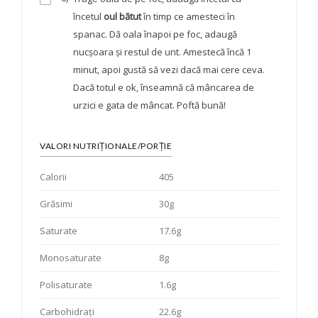
încetul
oul bătut
în timp ce amesteci în
spanac. Dă oala înapoi pe foc, adaugă
nucșoara și restul de unt. Amestecă încă 1
minut, apoi gustă să vezi dacă mai cere ceva.
Dacă totul e ok, înseamnă că mâncarea de
urzici e gata de mâncat. Poftă bună!
VALORI NUTRIȚIONALE/PORȚIE
Calorii
405
Grăsimi
30g
Saturate
17.6g
Monosaturate
8g
Polisaturate
1.6g
Carbohidrați
22.6g