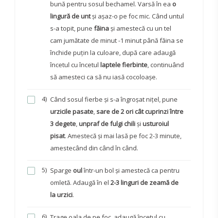
bună pentru sosul bechamel. Varsă în ea
o
lingură de unt
și așaz-o pe foc mic. Când untul
s-a topit, pune
făina
și amestecă cu un tel
cam jumătate de minut -1 minut până făina se
închide puțin la culoare, după care adaugă
încetul cu încetul
laptele fierbinte
, continuând
să amesteci ca să nu iasă cocoloașe.
4)
Când sosul fierbe și s-a îngroșat nițel, pune
urzicile pasate
,
sare de 2 ori cât cuprinzi între
3 degete
,
unpraf de fulgi chili
și
usturoiul
pisat
. Amestecă și mai lasă pe foc 2-3 minute,
amestecând din când în când.
5)
Sparge
oul
într-un bol și amestecă ca pentru
omletă. Adaugă în el
2-3 linguri de zeamă de
la urzici
.
6)
Trage oala de pe foc, adaugă încetul cu