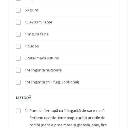
60 g unt
150-200 ml lapte
1 lingură făină
1 buc ou
3 căței medii usturoi
1/4 linguriță nucșoară
1/4 linguriță chili fulgi, (opțional)
METODĂ
1)
Pune la fiert
apă cu 1 linguriță de sare
ca să
fierbem urzicile. Între timp, curăță
urzicile
de
codiță (dacă e prea mare și groasă), paie, fire