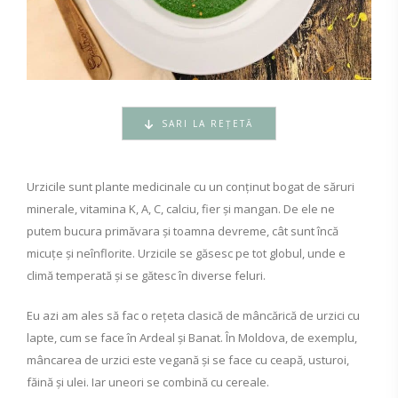
SARI LA REȚETĂ
Urzicile sunt plante medicinale cu un conținut bogat de săruri
minerale, vitamina K, A, C, calciu, fier și mangan. De ele ne
putem bucura primăvara și toamna devreme, cât sunt încă
micuțe și neînflorite. Urzicile se găsesc pe tot globul, unde e
climă temperată și se gătesc în diverse feluri.
Eu azi am ales să fac o rețeta clasică de mâncărică de urzici cu
lapte, cum se face în Ardeal și Banat. În Moldova, de exemplu,
mâncarea de urzici este vegană și se face cu ceapă, usturoi,
făină și ulei. Iar uneori se combină cu cereale.