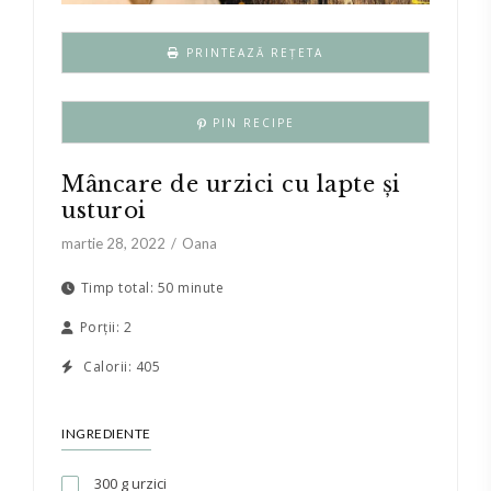
PRINTEAZĂ REȚETA
PIN RECIPE
Mâncare de urzici cu lapte și
usturoi
martie 28, 2022
Oana
Timp total:
50 minute
Porții:
2
Calorii:
405
INGREDIENTE
300 g urzici